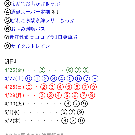
③
定期でお出かけきっぷ
④
通勤スーパー定期
利用
⑤
びわこ京阪奈線フリーきっぷ
⑥
お～み満喫パス
⑦
近江鉄道☆コロプラ1日乗車券
⑨
サイクルトレイン
明日⇩
4/26(金) ・ ・ ② ・ ・ ・ ⑥ ⑦ ⑨
4/27(土) ⓪ ① ② ③ ④ ⑤ ⑥ ⑦ ⑨
4/28(日) ⓪ ・ ② ③ ④ ⑤ ⑥ ⑦ ⑨
4/29(月) ・ ・ ② ③ ④ ⑤ ⑥ ⑦ ⑨
4/30(火) ・ ・ ・ ・ ・ ・ ⑥ ⑦ ⑨
5/1(水) ・ ・ ・ ・ ・ ・ ⑥ ⑦ ⑨
5/2(木) ・ ・ ・ ・ ・ ・ ⑥ ⑦ ⑨