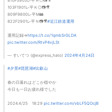
810F5905レ平Ｈ◎📷🎥
103F1901レ平Ｋ◎📷🎥
809F9800レ平М🚋
822F2901レ平Ｎ📷🎥
#近江鉄道運用
運用記録⇒
https://t.co/1qmbSrGLDA
pic.twitter.com/RtvP4vjLSt
— すいてつ (@express_hato)
2024年4月24日
#夕景
#琵琶湖
#比叡山
春の日暮れはどこか穏やか
今日も一日お疲れ様でした
2024.4/25 18:29
pic.twitter.com/vbLF5QOcjB