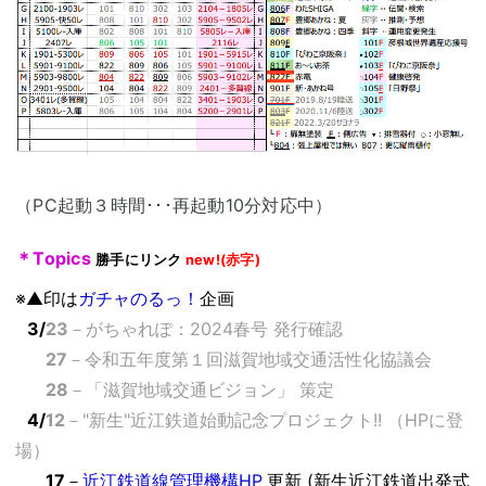
（PC起動３時間･･･再起動10分対応中）
＊Topics
勝手にリンク
new!(赤字)
※▲印は
ガチャのるっ！
企画
0
3/
23
－
がちゃれぽ
：
2024春号
発行
確認
03/
27
－
令和五年度第１回滋賀地域交通活性化協議会
03/
28
－
「滋賀地域交通ビジョン」
策定
0
4/
12
－
"新生"近江鉄道始動記念プロジェクト!!
（HPに登
場）
0
4/
17
－
近江鉄道線管理機構HP
更新
(新生
近江鉄道
出発式