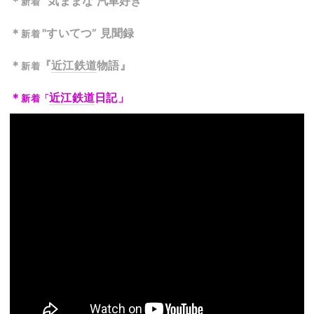
＊
”気ままな 汽車好き”
新着
＊
"すいてつ” 見聞録
新着
＊
『
近江鉄道
物語』
新着
＊
近江鉄道
日記」
新着「