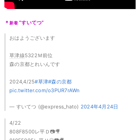
＊
”すいてつ”
新着
おはようございます
草津線
5322Ｍ前位
森の京都とれいんです
2024,4/25
#草津
#森の京都
pic.twitter.com/o3PUR7rAWn
— すいてつ (@express_hato)
2024年4月24日
4/22
808F8500レ平Ｄ📷🎥