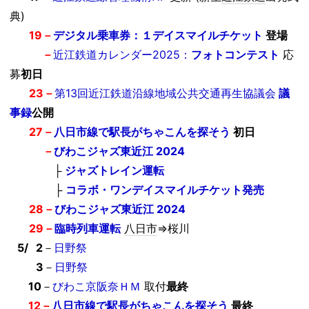
典)
0
4/
19
－
デジタル乗車券：１デイスマイルチケット
登場
0
4/19
－
近江鉄道カレンダー2025：
フォトコンテスト
応
募
初日
04/
23
－
第13回近江鉄道沿線地域公共交通再生協議会
議
事録
公開
0
4/
27
－
八日市線で駅長がちゃこんを探そう
初日
04/27
－
びわこジャズ東近江 2024
04/27
－
├
ジャズトレイン運転
04/28
－
├
コラボ・ワンデイスマイルチケット発売
0
4/
28
－
びわこジャズ東近江 2024
0
4/
29
－
臨時列車運転
八日市
⇒桜川
0
5/
0
2
－
日野祭
05/0
3
－
日野祭
05/
10
－
びわこ京阪奈ＨＭ
取付
最終
05
/
12
－
八日市線で駅長がちゃこんを探そう
最終