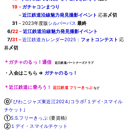
05
/
19－
ガチャコンまつり
05/
19
－
近江鉄道沿線魅力発見撮影イベント
応募
〆切
05/
31
－
2023年度版
シルバーパス
最終
0
6/
22－
近江鉄道沿線魅力発見撮影イベント
0
7/
31
－
近江鉄道カレンダー2025：
フォトコンテスト
応
募
〆切
＊ガチャのるっ！通信
近江鉄道
パートナーズクラブ
・入会はこちら ⇒
ガチャのるっ！
＊
近江鉄道
に乗ろう！
近江鉄道
フリーきっぷ
など
⓪
｢びわこジャズ東近江2024｣コラボ｢１デイ･スマイル
チケット｣
①
S.S.フリーきっぷ
(要資格)
②
１デイ・スマイルチケット